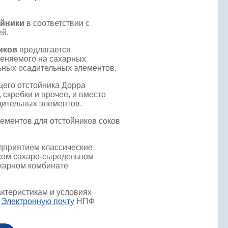
ойники
в соответствии с
й.
иков
предлагается
меняемого на сахарных
льных осадительных элементов.
щего отстойника Дорра
 скребки и прочее, и вместо
дительных элементов.
ементов для отстойников соков
дприятием классические
ком сахаро-сыродельном
ахарном комбинате
ктеристикам и условиях
а
Электронную почту
НПФ