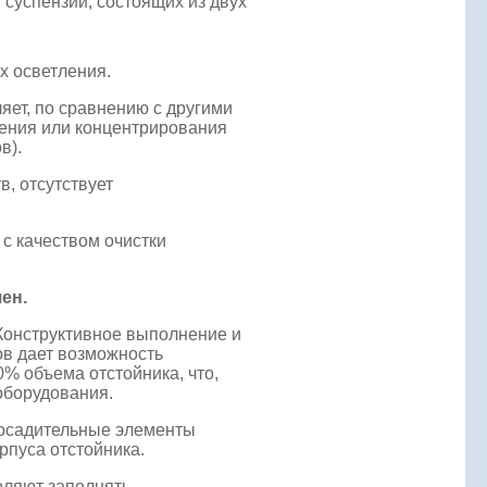
суспензий, состоящих из двух
х осветления.
яет, по сравнению с другими
ления или концентрирования
в).
, отсутствует
с качеством очистки
ен.
Конструктивное выполнение и
в дает возможность
0% объема отстойника, что,
оборудования.
 осадительные элементы
пуса отстойника.
оляют заполнять