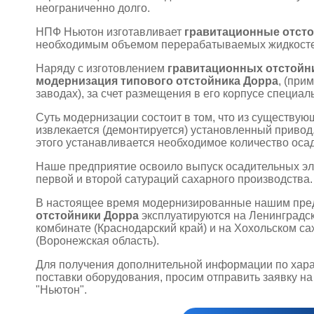
неограниченно долго.
НПФ Ньютон изготавливает
гравитационные отст
необходимым объемом перерабатываемых жидкосте
Наряду с изготовлением
гравитационных отстойн
модернизация типового отстойника Дорра
, (при
заводах), за счет размещения в его корпусе специа
Суть модернизации состоит в том, что из существую
извлекается (демонтируется) установленный привод,
этого устанавливается необходимое количество оса
Наше предприятие освоило выпуск осадительных эл
первой и второй сатураций сахарного производства.
В настоящее время модернизированные нашим пре
отстойники Дорра
эксплуатируются на Ленинградс
комбинате (Краснодарский край) и на Хохольском с
(Воронежская область).
Для получения дополнительной информации по хара
поставки оборудования, просим отправить заявку н
"Ньютон".