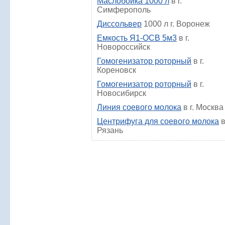
Маслобойка 1000 л
в г.
Симферополь
Диссольвер
1000 л г. Воронеж
Емкость Я1-ОСВ 5м3
в г.
Новороссийск
Гомогенизатор роторный
в г.
Кореновск
Гомогенизатор роторный
в г.
Новосибирск
Линия соевого молока
в г. Москва
Центрифуга для соевого молока
в
Рязань