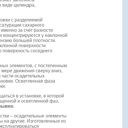
 виде цилиндра,
овки с разделяемой
 сатурации сахарного
 именно за счет разности
ии концентрируются у наклонной
ензию большей плотности.
аклонной поверхности
ю поверхность соседнего
ьных элементов, с постепенным
 мере движения сверху вниз,
 части осадительных
новки. Осветленная фаза
ки.
аться в установке, в которой
ущенной и осветленной фаз,
рывно
.
истки – осадительные элементы
ы на другие. Изготовленные из
эксплуатироваться