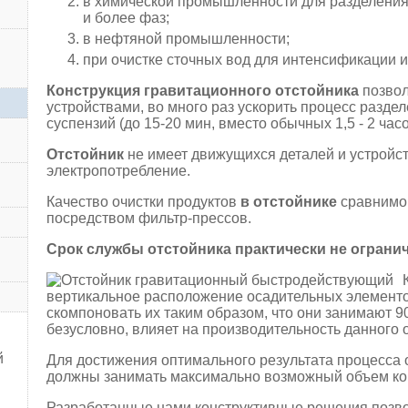
в химической промышленности для разделения 
и более фаз;
в нефтяной промышленности;
при очистке сточных вод для интенсификации и
Конструкция гравитационного отстойника
позвол
устройствами, во много раз ускорить процесс разде
суспензий (до 15-20 мин, вместо обычных 1,5 - 2 часо
Отстойник
не имеет движущихся деталей и устройств
электропотребление.
Качество очистки продуктов
в отстойнике
сравнимо 
посредством фильтр-прессов.
Срок службы отстойника практически не огранич
вертикальное расположение осадительных элементо
скомпоновать их таким образом, что они занимают 9
безусловно, влияет на производительность данного 
й
Для достижения оптимального результата процесса
должны занимать максимально возможный объем кор
Разработанные нами конструктивные решения позв