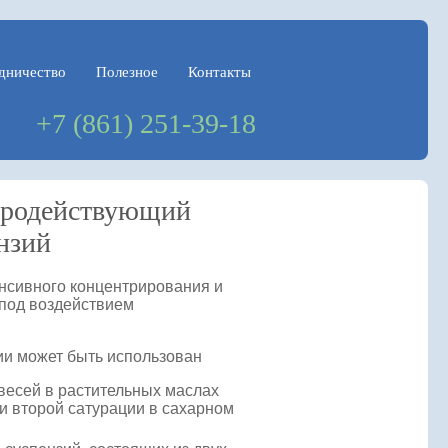
дничество
Полезное
Контакты
+7 (861) 251-39-18
тродействующий
нзий
нсивного концентрирования и
 под воздействием
ии может быть использован
весей в растительных маслах
и второй сатурации в сахарном