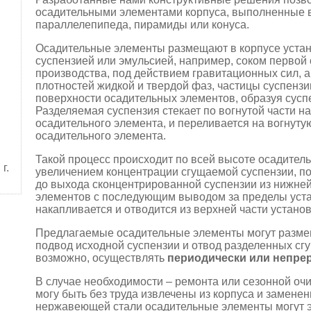
осадительными элементами корпуса, выполненные в
параллелепипеда, пирамиды или конуса.
Осадительные элементы размещают в корпусе устан
суспензией или эмульсией, например, соком первой
производства, под действием гравитационных сил, а
плотностей жидкой и твердой фаз, частицы суспенз
поверхности осадительных элементов, образуя сусп
Разделяемая суспензия стекает по вогнутой части н
осадительного элемента, и переливается на вогнуту
осадительного элемента.
Такой процесс происходит по всей высоте осадител
 г.
увеличением концентрации сгущаемой суспензии, по
до выхода сконцентрированной суспензии из нижней
элементов с последующим выводом за пределы уста
накапливается и отводится из верхней части установ
Предлагаемые осадительные элементы могут размещ
подвод исходной суспензии и отвод разделенных сг
возможно, осуществлять
периодически или непре
В случае необходимости – ремонта или сезонной оч
могу быть без труда извлечены из корпуса и заменен
нержавеющей стали осадительные элементы могут 